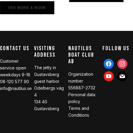
SEE MORE & BOOK
CONTACT US
VISITING
NAUTILUS
FOLLOW US
ADDRESS
BOAT CLUB
AB
Customer
Facebook
Instagr
The jetty in
service open
Organization
Gustavsberg
youtube
mail
weekdays 9-18
number
guest harbor
08-120 577 90
556887-2732
Odelbergs väg
info@nautilus.se
Personal data
4
policy
134 40
Terms and
Gustavsberg
Conditions