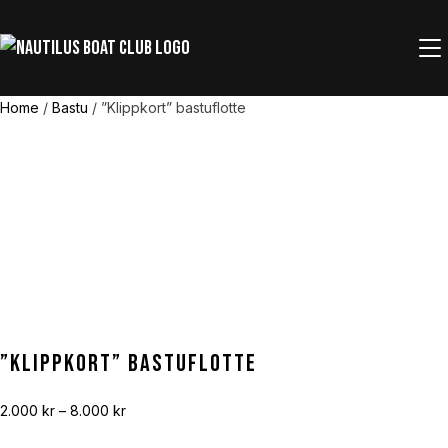
SL
Home
/
Bastu
/ ”Klippkort” bastuflotte
”Klippkort” bastuflotte
Price
2.000
kr
–
8.000
kr
range: