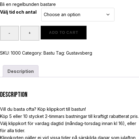
2.000 kr
Bli en regelbunden bastare
through
Välj tid och antal
8.000 kr
ADD TO CART
-
+
"Klippkort"
bastuflotte
SKU:
1000
Category:
Bastu
Tag:
Gustavsberg
quantity
Description
Description
Vill du basta ofta? Köp klippkort till bastun!
Köp 5 eller 10 stycket 2-timmars bastningar till kraftigt rabatterat pris.
Välj klippkort för vardag dagtid (måndag-torsdag innan kl 16), eller
för alla tider.
Klippkorten gäller ej vid vissa tider på särskilda dagar som julafton