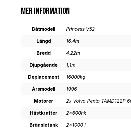
Mer information
Båtmodell
Princess V52
Längd
16,4m
Bredd
4,22m
Djupgående
1,1m
Deplacement
16000kg
Årsmodell
1996
Motorer
2x Volvo Penta TAMD122P 6
Hästkrafter
2x600hk
Bränsletank
2×1000 l