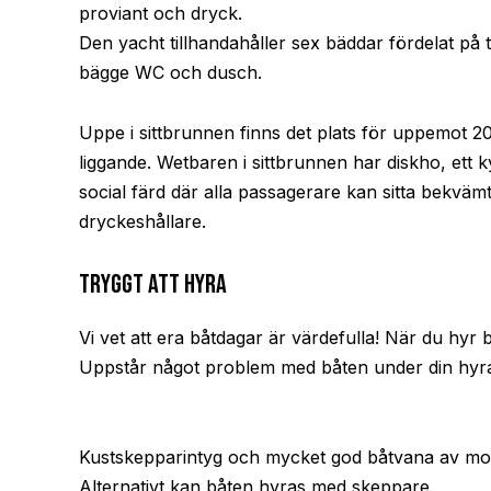
proviant och dryck.
Den yacht tillhandahåller sex bäddar fördelat på
bägge WC och dusch.
Uppe i sittbrunnen finns det plats för uppemot 20
liggande. Wetbaren i sittbrunnen har diskho, ett 
social färd där alla passagerare kan sitta bekvä
dryckeshållare.
Tryggt att hyra
Vi vet att era båtdagar är värdefulla! När du hyr 
Uppstår något problem med båten under din hyra 
Kustskepparintyg och mycket god båtvana av mot
Alternativt kan båten hyras med skeppare.