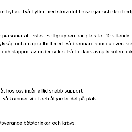
 tre hytter. Två hytter med stora dubbelsängar och den tr
 personer att vistas. Soffgruppen har plats för 10 sittand
kylskåp och en gasolhäll med två brännare som du även kan g
mt och slappna av under solen. På fördäck avnjuts solen oc
båt hos oss ingår alltid snabb support.
så kommer vi ut och åtgärdar det på plats.
svarande båtstorlekar och krävs.