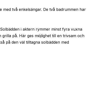
edje med två enkelsängar. De två badrummen har
e. Solbädden i aktern rymmer minst fyra vuxna
rilla på. Här ges möjlighet till en trivsam och
kså på den väl tilltagna solbädden med