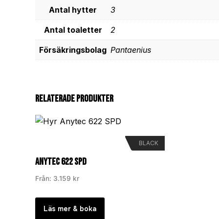
Antal hytter
3
Antal toaletter
2
Försäkringsbolag
Pantaenius
Relaterade produkter
BLACK
Anytec 622 SPD
Från:
3.159
kr
Läs mer & boka