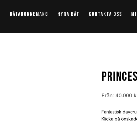
t
Båtabonnemang
Hyra båt
Kontakta oss
Mi
Prince
Från:
40.000
k
Fantastisk daycru
Klicka på önskade 