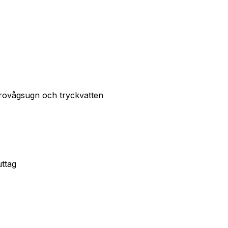
ikrovågsugn och tryckvatten
ttag