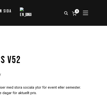
n Sida
0
SLÅ PÅ/AV S
ENG
ss V52
r
iser med stora sociala ytor för event eller semester.
dagar för aktuellt pris.