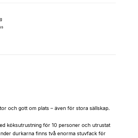
g
ss
tor och gott om plats – även för stora sällskap.
med köksutrustning för 10 personer och utrustat
 Under durkarna finns två enorma stuvfack för