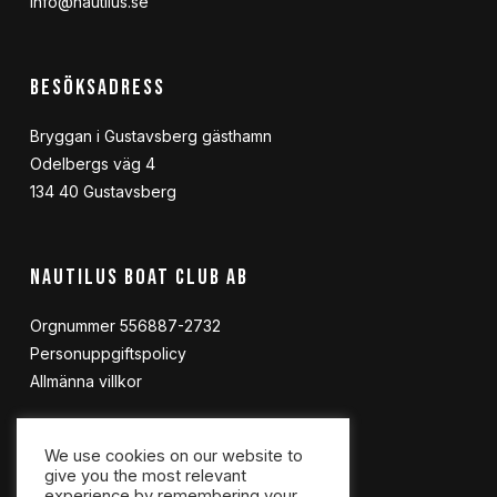
info@nautilus.se
BESÖKSADRESS
Bryggan i Gustavsberg gästhamn
Odelbergs väg 4
134 40 Gustavsberg
NAUTILUS BOAT CLUB AB
Orgnummer 556887-2732
Personuppgiftspolicy
Allmänna villkor
We use cookies on our website to
FÖLJ OSS
give you the most relevant
experience by remembering your