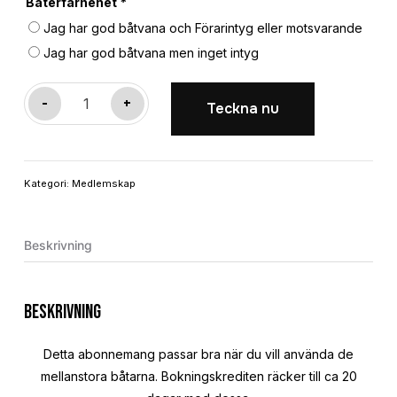
Båterfarnehet
*
Jag har god båtvana och Förarintyg eller motsvarande
Jag har god båtvana men inget intyg
Premium
-
+
Teckna nu
+
båtabonnemang
mängd
Kategori:
Medlemskap
Beskrivning
Beskrivning
Detta abonnemang passar bra när du vill använda de
mellanstora båtarna. Bokningskrediten räcker till ca 20