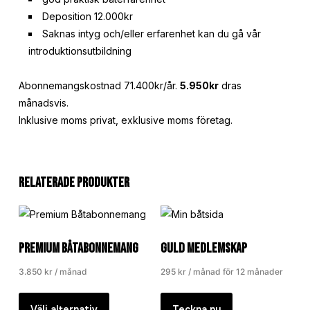
Deposition 12.000kr
Saknas intyg och/eller erfarenhet kan du gå vår
introduktionsutbildning
Abonnemangskostnad 71.400kr/år.
5.950kr
dras
månadsvis.
Inklusive moms privat, exklusive moms företag.
Relaterade produkter
Premium Båtabonnemang
Guld medlemskap
3.850
kr
/ månad
295
kr
/ månad för 12 månader
Välj alternativ
Teckna nu