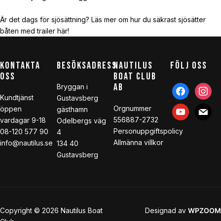
Är det dags för sjösättning? Läs mer om hur du säkrast sjösätter
båten med trailer här!
KONTAKTA
BESÖKSADRESS
NAUTILUS
FÖLJ OSS
OSS
BOAT CLUB
AB
Bryggan i
facebook
instagr
Kundtjänst
Gustavsberg
Orgnummer
öppen
youtube
mail
gästhamn
556887-2732
vardagar 9-18
Odelbergs väg
Personuppgiftspolicy
08-120 577 90
4
Allmänna villkor
info@nautilus.se
134 40
Gustavsberg
Copyright © 2026 Nautilus Boat
Designad av
WPZOOM