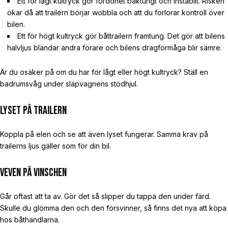
Ett för lågt kultryck gör fordonet baktungt och instabilt. Risken
ökar då att trailern börjar wobbla och att du förlorar kontroll över
bilen.
Ett för högt kultryck gör båttrailern framtung. Det gör att bilens
halvljus bländar andra förare och bilens dragförmåga blir sämre.
Är du osäker på om du har för lågt eller högt kultryck? Ställ en
badrumsvåg under släpvagnens stödhjul.
Lyset på trailern
Koppla på elen och se att även lyset fungerar. Samma krav på
trailerns ljus gäller som för din bil.
Veven på vinschen
Går oftast att ta av. Gör det så slipper du tappa den under färd.
Skulle du glömma den och den försvinner, så finns det nya att köpa
hos båthandlarna.