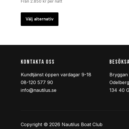
Från
2.850
kr
per natt
Välj alternativ
KONTAKTA OSS
BESÖKS
Kundtjänst öppen vardagar 9-18
Bryggan 
08-120 577 90
Odelberg
info@nautilus.se
134 40 
Copyright © 2026 Nautilus Boat Club