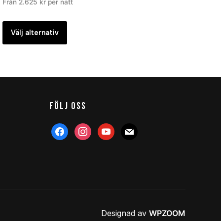
Från
2.625
kr
per natt
Välj alternativ
FÖLJ OSS
facebook
instagram
youtube
mail
Designad av
WPZOOM