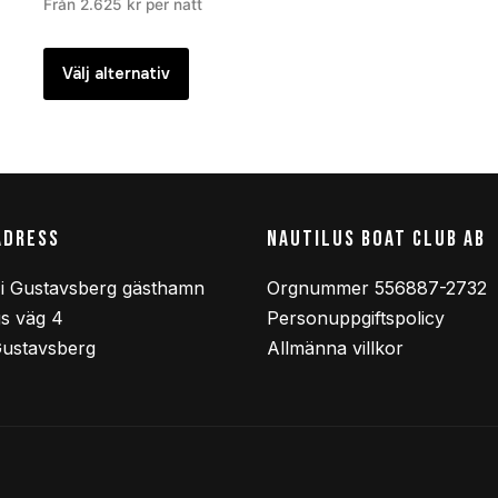
Från
2.625
kr
per natt
Välj alternativ
ADRESS
NAUTILUS BOAT CLUB AB
i Gustavsberg gästhamn
Orgnummer 556887-2732
s väg 4
Personuppgiftspolicy
Gustavsberg
Allmänna villkor