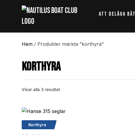
Att Deläga Bå
Hem
/ Produkter märkta ”korthyra”
korthyra
Visar alla 3 resultat
Korthyra
Hanse 315